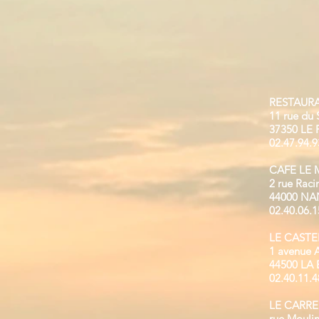
RESTAUR
11 rue du
37350 LE 
02.47.94.9
CAFE LE 
2 rue Raci
44000 NA
02.40.06.1
LE CASTE
1 avenue 
44500 LA
02.40.11.4
LE CARR
rue Moulin