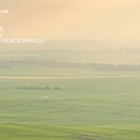
ands
E
E
ir
N DE BOSCHERVILLE