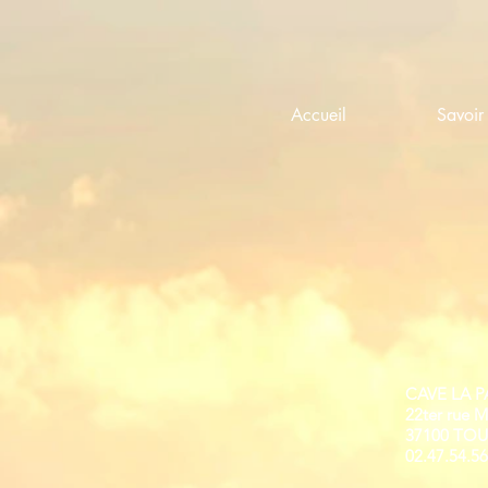
Accueil
Savoir 
CAVE LA 
22ter rue M
37100 TO
02.47.54.56