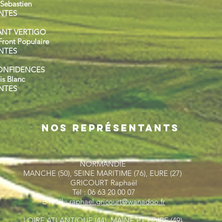
 Sebastien
NTES
ANT VERTIGO
Front Populaire
NTES
CONFIDENCES
is Blanc
NTES
Nos Représentants
NORMANDIE
MANCHE (50), SEINE MARITIME (76), EURE (27)
GRICOURT Raphaël
Tél : 06 63 20 00 07
E-mail :
raphael.gricourt@wanadoo.fr
LOIRE ATLANTIQUE (44), MAINE ET LOIRE (49),