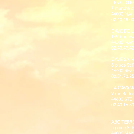
LES COTE
7 marché d
44000 NA
02.40.48.00
CAVE DE 
149 boulev
44300 NA
02.40.49.42
CAVE SAIN
6 place St 
44400 REZ
02.51.70.35
LA CAVAN
9 rue Ballo
44680 STE
02.40.16.83
ABC TERR
5 place St 
44000 NA