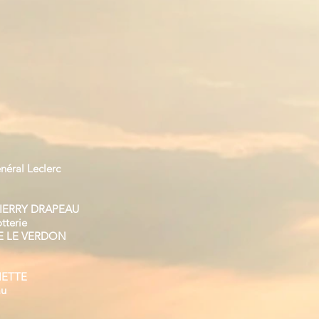
néral Leclerc
N
IERRY DRAPEAU
tterie
CE LE VERDON
HETTE
au