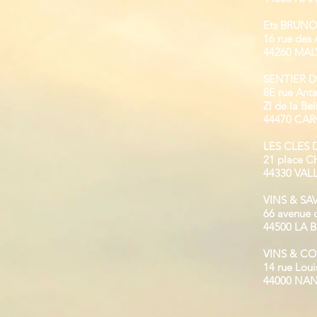
Ets BRUN
16 rue des 
44260 MAL
SENTIER 
8E rue Anta
ZI de la Bel
44470 CA
LES CLES 
21 place Ch
44330 VAL
VINS & SA
66 avenue 
44500 LA
VINS & C
14 rue Loui
44000 NA