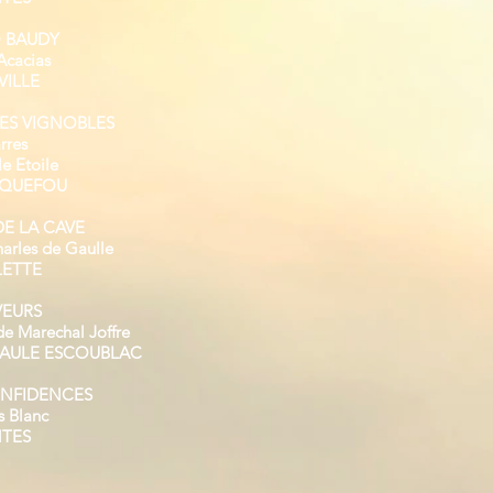
O BAUDY
Acacias
VILLE
DES VIGNOBLES
rres
le Etoile
RQUEFOU
DE LA CAVE
arles de Gaulle
LETTE
VEURS
de Marechal Joffre
 BAULE ESCOUBLAC
ONFIDENCES
s Blanc
NTES