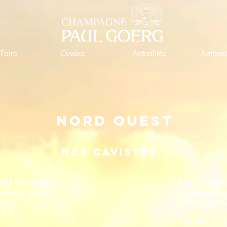
Faire
Cuvées
Actualités
Ambass
Nord Ouest
Nos cavistes
PART DES ANGES
SARL ADODI
aréchal Joffre
4 boulevard d
URS
49300 CHOL
.64
LA CAVE DU 