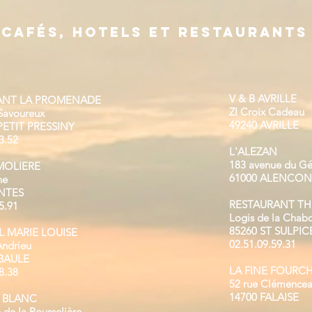
Cafés, hotels et restaurants
V & B AVRILLE
ANT LA PROMENADE
ZI Croix Cadeau
 Savoureux
49240 AVRILLE
PETIT PRESSINY
3.52
L'ALEZAN
183 avenue du Gé
MOLIERE
61000 ALENCO
ne
NTES
RESTAURANT TH
5.91
Logis de la Chabo
85260 ST SULPI
L MARIE LOUISE
02.51.09.59.31
Andrieu
 BAULE
LA FINE FOURC
8.38
52 rue Clémence
14700 FALAISE
E BLANC
 de la Rousselière