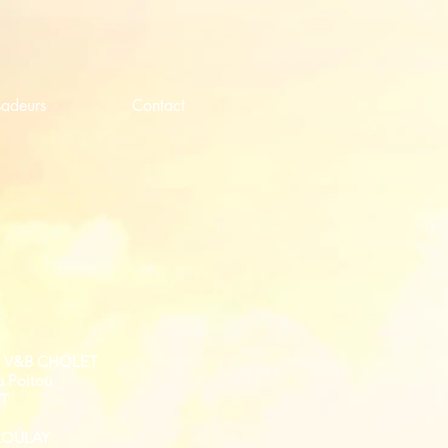
adeurs
Contact
S V&B CHOLET
u Poitou
ET
LOULAY