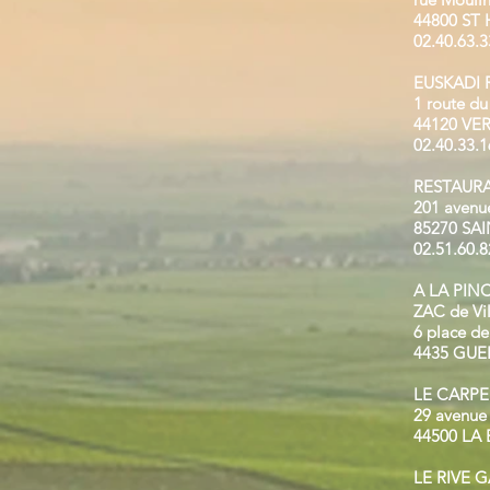
44800 ST
02.40.63.3
EUSKADI
1 route du
44120 VE
02.40.33.1
RESTAURA
201 avenue
85270 SAI
02.51.60.8
A LA PIN
ZAC de Vi
6 place de 
4435 GU
LE CARPE
29 avenue
44500 LA
LE RIVE 