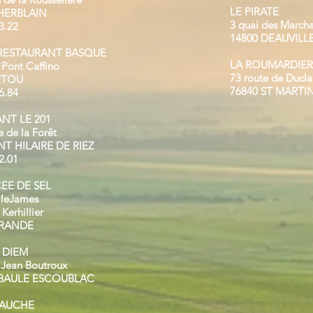
LE PIRATE
 HERBLAIN
3 quai des March
3.22
14800 DEAUVILL
 RESTAURANT BASQUE
LA ROUMARDIER
 Pont Caffino
73 route de Ducla
RTOU
76840 ST MARTI
6.84
NT LE 201
 de la Forêt
NT HILAIRE DE RIEZ
2.01
CEE DE SEL
lleJames
Kerhillier
ERANDE
 DIEM
 Jean Boutroux
 BAULE ESCOUBLAC
GAUCHE