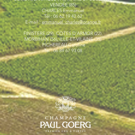
VENDÉE (85)
CHARLES Emmanuel
Tél : 06 62 19 42 62
E-mail :
emmanuel_charles@orange.fr
FINISTERE (29), COTES D'ARMOR (22),
MORBIHAN (56), ILLE-ET-VILAINE (35)
PICHEREAU Caroline
Tél : 06 89 67 93 08