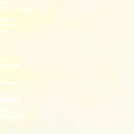
airie
AIRE DU LOULAY
DU VIN
de Foire
ANS
TIDE
antide.com
T
rect.com
KET
rket.com
HAMP
hamp.com/fr/