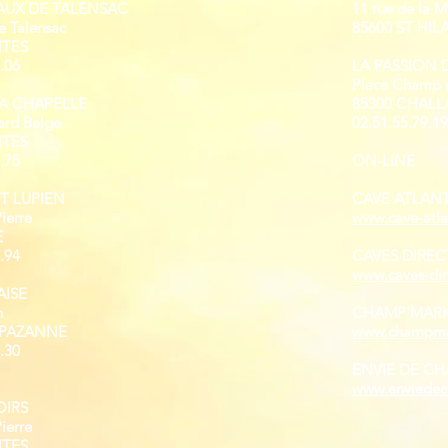
AUX DE TALENSAC
11 rue de la M
e Talensac
85600 ST HIL
NTES
.06
LA PASSION 
Place Champ 
LA CHAPELLE
85300 CHALL
ard Belge
02.51.55.79.19
NTES
.75
ON-LINE
T LUPIEN
CAVE ATLAN
Pierre
www.cave-atl
E
.94
CAVES DIREC
www.caves-di
AISE
n
CHAMP'MAR
 PAZANNE
www.champma
.30
ENVIE DE C
www.enviedec
OIRS
Pierre
NTES