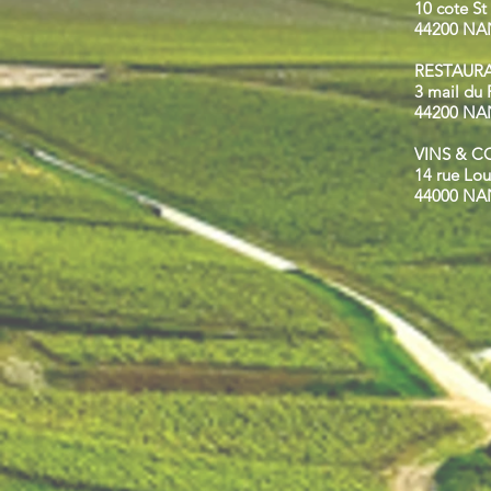
10 cote St
44200 NA
RESTAUR
3 mail du 
44200 NA
VINS & 
14 rue Lou
44000 NA