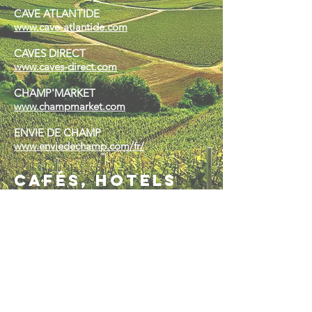
CAVE ATLANTIDE
www.cave-atlantide.com
CAVES DIRECT
www.caves-direct.com
CHAMP'MARKET
www.champmarket.com
ENVIE DE CHAMP
www.enviedechamp.com/fr/
Cafés, hotels
et restaurants
RESTAURANT AKRAME
19 rue Lauriston
75016 PARIS
01.40.67.11.16
LA FONTAINE GAILLON